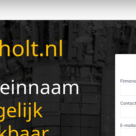
holt.nl
einnaam
elijk
kbaar