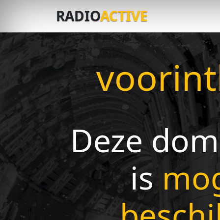
RADIO
ACTIVE
voorint
Deze dom
is
mog
beschi